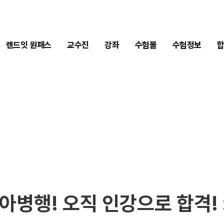
2차 합격수기
1차 합격수기
랜드잇 원패스
교수진
강좌
수험몰
수험정보
육아병행! 오직 인강으로 합격!