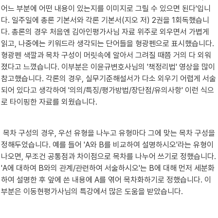
어느 부분에 어떤 내용이 있는지를 이미지로 그릴 수 있으면 된다'입니
다. 일주일에 총론 기본서와 각론 기본서(지오 저) 2권을 1회독했습니
다. 총론의 경우 처음엔 김아인평가사님 자료 위주로 외우면서 가볍게 
읽고, 나중에는 키워드라 생각되는 단어들을 형광펜으로 표시했습니다. 
형광펜 색깔과 목차 구성이 머릿속에 알아서 그려질 때쯤 거의 다 외워
졌다고 느꼈습니다. 이부분은 이윤규변호사님의 '책정리법' 영상을 많이 
참고했습니다. 각론의 경우, 실무기준해설서가 다소 외우기 어렵게 서술
되어 있다고 생각하여 '의의/특징/평가방법/장단점/유의사항' 이런 식으
로 타이핑한 자료를 외웠습니다.
 목차 구성의 경우, 우선 유형을 나누고 유형마다 그에 맞는 목차 구성을 
정해두었습니다. 예를 들어 'A와 B를 비교하여 설명하시오'라는 유형이 
나오면, 무조건 공통점과 차이점으로 목차를 나누어 쓰기로 정했습니다. 
'A에 대하여 B와의 관계/관련하여 서술하시오'는 B에 대해 먼저 세분화
하여 설명한 후 앞에 쓴 내용에 A를 엮어 목차화하기로 정했습니다. 이 
부분은 이동현평가사님의 특강에서 많은 도움을 받았습니다.