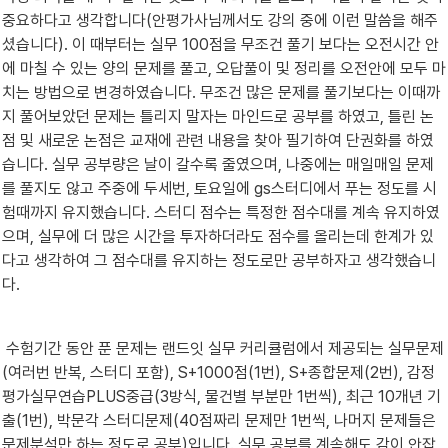
중요하다고 생각합니다(안평가사님께서도 강의 중에 이런 말씀을 해주
셨습니다). 이 때부터는 실무 100점을 무조건 풀기 보다는 오전시간 안
에 마칠 수 있는 양의 문제를 풀고, 오답풀이 및 정리를 오전안에 모두 마
치는 방법으로 변경하였습니다. 무조건 많은 문제를 풀기보다는 이때까
지 풀어보았던 문제는 틀리지 말자는 마인드로 공부를 하였고, 틀린 논
점 및 새로운 논점은 교재에 관련 내용을 찾아 필기하여 단권화를 하였
습니다. 실무 공부량은 날이 갈수록 줄였으며, 나중에는 매일매일 문제
를 풀지도 않고 주중에 두세번, 토요일에 gs스터디에서 푸는 정도를 시
험때까지 유지했습니다. 스터디 점수는 특정한 점수대를 계속 유지하였
으며, 실무에 더 많은 시간을 투자하더라도 점수를 올리는데 한계가 있
다고 생각하여 그 점수대를 유지하는 정도로만 공부하자고 생각했습니
다.
 수험기간 동안 푼 문제는 랜드잇 실무 커리큘럼에서 제공되는 실무문제
(여러번 반복, 스터디 포함), S+1000점(1번), S+종합문제(2번), 감정
평가실무연습PLUS중급(3방식, 물건별 부분만 1번씩), 최근 10개년 기
출(1번), 박문각 스터디문제(40점짜리 문제만 1번씩, 나머지 문제들은 
문제분석만 하는 정도로 공부)입니다. 실무 공부를 계속해도 감이 안잡