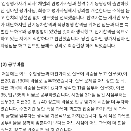
‘감정평가사가 되자’ 채널의 안평가사님과 합격수기 동영상에 출연하셨
던 김아인 평가사님, 최종호 평가사님께서 강의를 개설한다는 소식을 듣
고 한치의 망설임 없이 랜드잇을 선택했습니다. 합격자분들 개개인 모두
가 대단하지만 단기동차합격과 직장병행 합격을 위해선 남들과 다른 특
별한 노하우와 공부방법이 있었을 것이라 생각했고, 단기합격을 목표로 
하고 있는 저에게 적합하다고 판단했습니다. 당일 김아인 평가사님과 전
화상담을 하고 랜드잇 올패스 강의로 최종결정 하게 되었습니다.
(2) 공부비율
 처음에는 여느 수험생들과 마찬가지로 실무에 비중을 두고 실무50,이
론20,법규30의 비율로 공부하였습니다. 실무 문제를 어느정도 푼 뒤, 
다른 과목의 비중을 늘려야 겠다고 생각한 11월 쯤부터 실무30, 이론
35, 법규35의 비율로 공부하였습니다. 시험을 3개월 남긴 시점부터는 
실무30, 이론30, 법규40 정도의 비율로 법규 암기에 시간을 더 투자하
였습니다. 수험기간 동안 특정 과목에 과도한 집중을 하기보단 세 과목
의 균형을 맞추자는 생각을 기본적으로 가져갔습니다. 앞서 적은 과목별 
공부비율을 정확히 맞춘다기 보다는 어느 시점에 어느 과목에 더 힘을 
줬는지 정도로 봐주시면 될 것 같습니다.