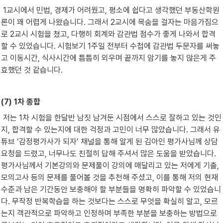
 1교시에서 민법, 경제가 어려웠고, 평소에 쉽다고 생각했던 부동산학원
론이 꽤 어렵게 나왔습니다. 그래서 2교시에 목숨을 걸자는 마음가짐으
로 2교시 시험을 쳤고, 다행히 회계와 감관법 점수가 좋게 나와서 합격
할 수 있었습니다. 시험보기 1주일 전부터 수첩에 감관법 두문자를 써놓
고 이동시간, 식사시간에 틈틈히 외우며 끝까지 암기를 놓지 않은게 주
효했던 것 같습니다.
(7) 1차 종합
 저는 1차 시험을 한달반 남짓 남겨둔 시점에서 스스로 잘하고 있는 것인
지, 합격할 수 있는지에 대한 걱정과 고민이 너무 많았습니다. 그래서 유
튜브 ‘감정평가사가 되자’ 채널을 통해 알게 된 김아인 평가사님께 상담
요청을 드렸고, 너무나도 친절히 답해 주셔서 많은 도움을 받았습니다. 
평가사님께서 기본강의와 문제풀이 강의에 매달리고 있는 저에게 기출, 
모의고사 등의 문제를 풀어볼 것을 추천해 주셨고, 이를 통해 저의 현재 
수준과 남은 기간동안 보충해야 할 부분들을 명확히 파악할 수 있었습니
다. 무작정 반복학습을 하는 것보다는 스스로 무엇을 확실히 알고, 모르
는지 객관적으로 파악하고 인정하며 부족한 부분을 보충하는 방법으로 