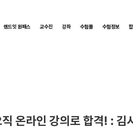
2차 합격수기
1차 합격수기
랜드잇 원패스
교수진
강좌
수험몰
수험정보
 오직 온라인 강의로 합격! :