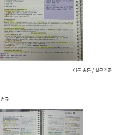
                                                            이론 총론 / 실무기준
법규