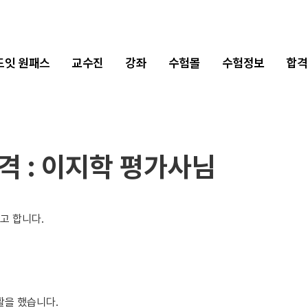
2차 합격수기
1차 합격수기
드잇 원패스
교수진
강좌
수험몰
수험정보
합격
합격 : 이지학 평가사님
고 합니다.
활을 했습니다.