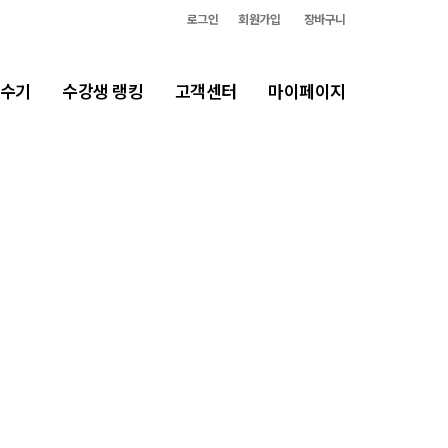
로그인
회원가입
장바구니
합격생 인사
수기
수강생 랭킹
고객센터
마이페이지