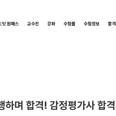
2차 합격수기
1차 합격수기
드잇 원패스
교수진
강좌
수험몰
수험정보
합격
병행하며 합격! 감정평가사 합