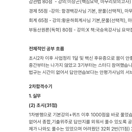
감관법 80점  - 강의:이상곤(핵심요약, 마무리모의고사)
경제 55점 -강의: 함경백강사님 기본, 문풀(선택적), 마
회계 65점 - 강의:황윤하회계사님 기본,문풀(선택적), 
부동산원론(독학) 80점 - 강의:X 책:국승옥강사님 요약
전체적인 공부 흐름
초시2차 이후 사업정리 1달 및 백신 후유증으로 몸이 안
중간부터는 나가지 않았고 3기부터는 스터디 참여했습니다. 
법규는 시간이 없어서 답안연습보다는 안평가사님의 서브
2차합격수기
1. 실무
(2) 초시(31점)
1차병행으로 기본강의+퀴즈 이후 1000점을 바로 풀었습
없어서 종합,기출위주로 답안지를 외워서 풀수 있도록 공
제가 나와도 풀수는 있었으며 어려웠던 32회 2번(11점)