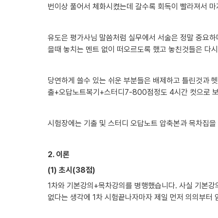
번이상 풀어서 체화시켰는데 갈수록 회독이 빨라져서 마지
유도은 평가사님 말씀처럼 실무에서 서술은 정말 중요하
을때 놓치는 멘트 없이 떠오르도록 했고 놓친것들은 다시
당연하게 쓸수 있는 쉬운 부분들은 배제하고 틀린것과 헷
출+오답노트복기+스터디7-800점정도 4시간 컷으로 보
시험장에는 기출 및 스터디 오답노트 압축본과 목차집을
2. 이론
(1) 초시(38점)
1차와 기본강의+목차강의를 병행했습니다. 사실 기본강
없다는 생각에 1차 시험끝나자마자 제일 먼저 의의부터 