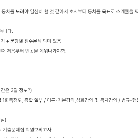
 동차를 노려야 열심히 할 것 같아서 초시부터 동차를 목표로 스케쥴을 
습니다.
겪기 + 문항별 점수분석 의미 있음
할때 처음부터 빈곳을 메워나가야함.
시간은 3달 정도?)
0점 1회독정도, 종합 일부 / 이론-기본강의,심화강의 및 목차강의 / 법규-행
님)
책 + 기출문제집 학원모의고사